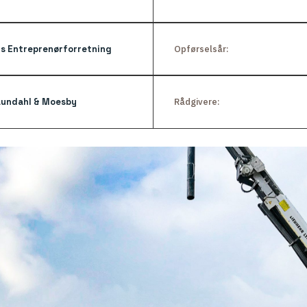
ls Entreprenørforretning
Opførselsår:
aundahl & Moesby
Rådgivere: