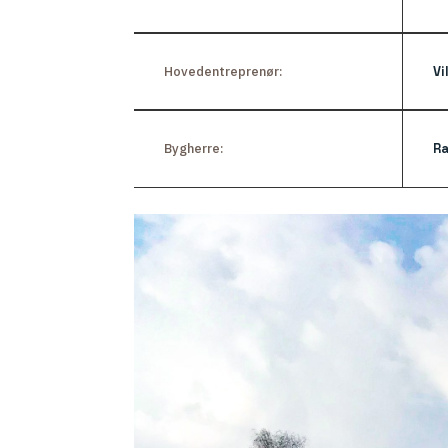
Hovedentreprenør:
Vi
Bygherre:
R