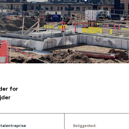
der for
jder
talentreprise
Beliggenhed: