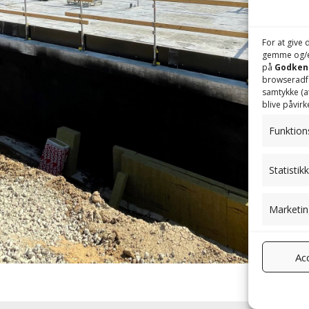
For at give 
gemme og/el
på
Godkend
browseradfær
samtykke (a
blive påvirk
Funktion
Statistik
Marketin
Acc