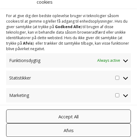
cookies
For at give dig den bedste oplevelse bruger vi teknologier såsom
cookies til at gemme og/eller få adgang til enhedsoplysninger. Hvis du
Vils
Entreprenørforretning A/S
giver samtykke (at trykke på
Godkend Alle
) til brugen af ​​disse
teknologier, kan vi behandle data såsom browseradfærd eller unikke
identifikatorer på dette websted. Hvis du ikke giver dit samtykke (at
trykke på
Afvis
) eller trækker dit samtykke tilbage, kan visse funktioner
blive påvirket negativt.
Funktionsdygtig
Always active
Statistikker
Statisti
Marketing
Marketi
LINKS:
Leverandøre
r
faktura@vils.dk
Accept All
Behandling af personoplysninger
Afvis