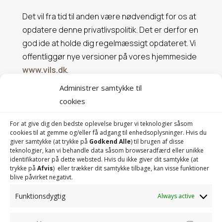
Det vil fra tid til anden være nødvendigt for os at
opdatere denne privatlivspolitik. Det er derfor en
god ide at holde dig regelmæssigt opdateret. Vi
offentliggør nye versioner på vores hjemmeside
www.vils.dk
.
Administrer samtykke til
cookies
For at give dig den bedste oplevelse bruger vi teknologier såsom
cookies til at gemme og/eller få adgang til enhedsoplysninger. Hvis du
Vils
Entreprenørforretning A/S
giver samtykke (at trykke på
Godkend Alle
) til brugen af ​​disse
teknologier, kan vi behandle data såsom browseradfærd eller unikke
identifikatorer på dette websted. Hvis du ikke giver dit samtykke (at
trykke på
Afvis
) eller trækker dit samtykke tilbage, kan visse funktioner
blive påvirket negativt.
Funktionsdygtig
Always active