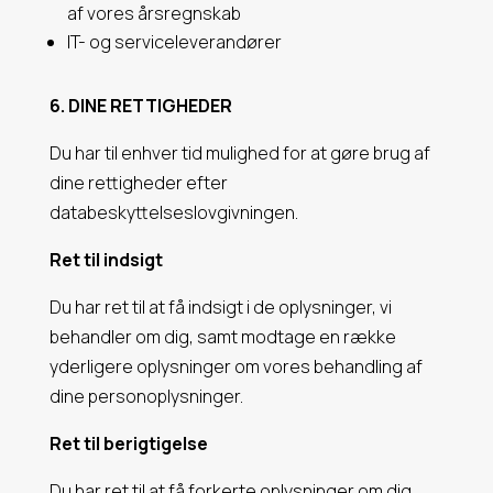
af vores årsregnskab
IT- og serviceleverandører
6. DINE RETTIGHEDER
Du har til enhver tid mulighed for at gøre brug af
dine rettigheder efter
databeskyttelseslovgivningen.
Ret til indsigt
Du har ret til at få indsigt i de oplysninger, vi
behandler om dig, samt modtage en række
yderligere oplysninger om vores behandling af
dine personoplysninger.
Ret til berigtigelse
Du har ret til at få forkerte oplysninger om dig