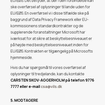
EU/EØS. Det betyder, at der i den forbindelse kan
ske overførsel af oplysninger til lande uden for
EU/EØS. En overførsel vi i disse tilfælde ske på
baggrund af Data Privacy Framework eller EU-
kommissionens standardkontrakter og de
supplerende foranstaltninger Microsoft har
iværksat for at sikre at beskyttelsesniveauet er
på højde med beskyttelsesniveauet inden for
EU/EØS. Kontrakten er tilgængelig på Microsofts
hjemmeside.
Hvis du har spørgsmål til vores overførsel af
oplysninger til tredjelande, kan du kontakte
CARSTEN SKOV-AGGERHOLM
på telefon 9776
7777 eller e-mail
csa@vils.dk
5. MODTAGERE