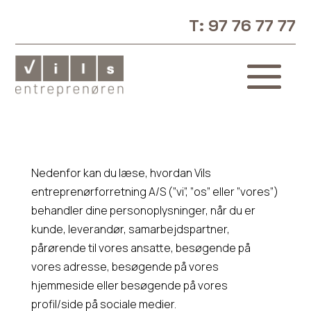
T: 97 76 77 77
Nedenfor kan du læse, hvordan
Vils
entreprenørforretning A/S
(”vi”, ”os” eller ”vores”)
behandler dine personoplysninger,
når du er
k
unde
, leverandør, samarbejdspartner
,
pårørende til vores ansatte
,
besøg
ende
på
vores adresse
, besøgende på vores
hjemmeside eller besøgende
på vores
profil/side på sociale medier.