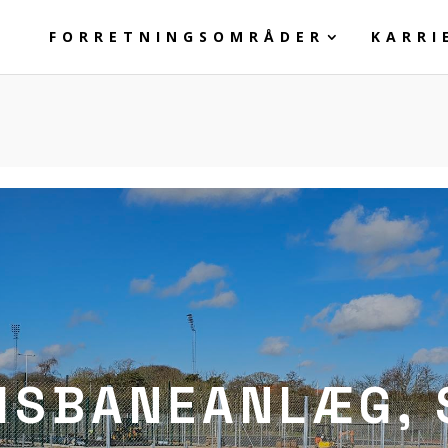
FORRETNINGSOMRÅDER
KARRI
ISBANEANLÆG, 