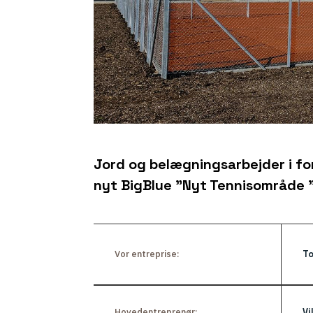
Jord og belægningsarbejder i f
nyt BigBlue ”Nyt Tennisområde 
Vor entreprise:
To
Hovedentreprenør:
Vi