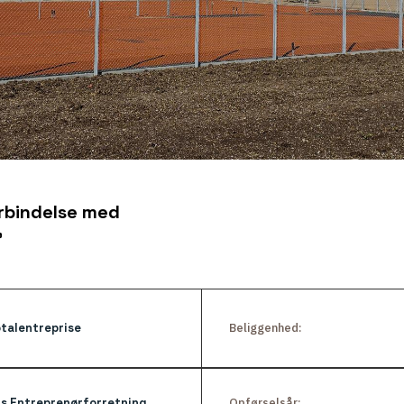
orbindelse med
”
talentreprise
Beliggenhed:
ls Entreprenørforretning
Opførselsår: