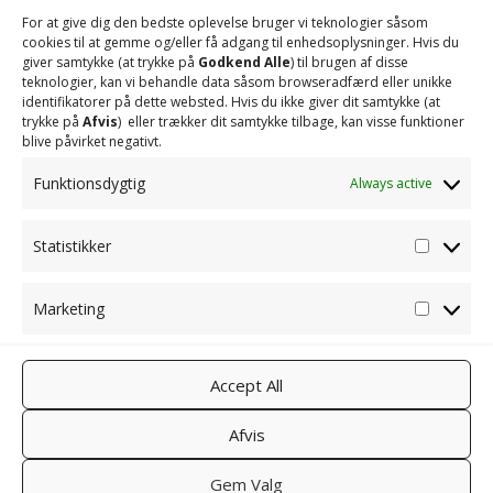
For at give dig den bedste oplevelse bruger vi teknologier såsom
cookies til at gemme og/eller få adgang til enhedsoplysninger. Hvis du
giver samtykke (at trykke på
Godkend Alle
) til brugen af ​​disse
teknologier, kan vi behandle data såsom browseradfærd eller unikke
identifikatorer på dette websted. Hvis du ikke giver dit samtykke (at
trykke på
Afvis
) eller trækker dit samtykke tilbage, kan visse funktioner
blive påvirket negativt.
Funktionsdygtig
Always active
Statistikker
Statisti
Marketing
Marketi
Accept All
CATEGORIES
Afvis
No categories
Gem Valg