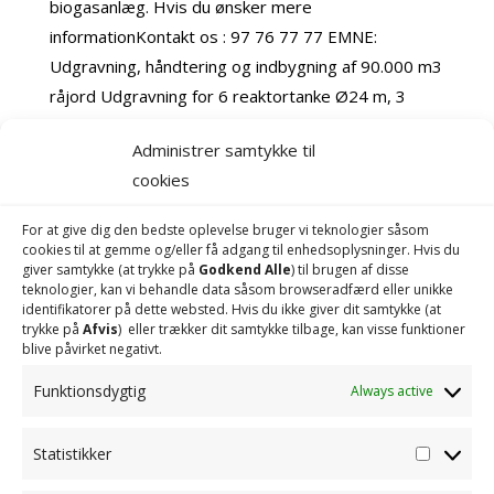
biogasanlæg. Hvis du ønsker mere
informationKontakt os : 97 76 77 77 EMNE:
Udgravning, håndtering og indbygning af 90.000 m3
råjord Udgravning for 6 reaktortanke Ø24 m, 3
betontanke Ø23 m og 2...
Administrer samtykke til
cookies
BOLDBANER, MORS
by
info@radesign.dk
|
Jul 14, 2022
|
0 comments
For at give dig den bedste oplevelse bruger vi teknologier såsom
cookies til at gemme og/eller få adgang til enhedsoplysninger. Hvis du
giver samtykke (at trykke på
Godkend Alle
) til brugen af ​​disse
tilbage Boldbaner, Mors tekst Hvis du ønsker mere
teknologier, kan vi behandle data såsom browseradfærd eller unikke
informationKontakt os : 97 76 77 77 EMNE 9250
identifikatorer på dette websted. Hvis du ikke giver dit samtykke (at
trykke på
Afvis
) eller trækker dit samtykke tilbage, kan visse funktioner
lbm Fjernvarmeledninger hvoraf de 450 lbm
blive påvirket negativt.
krydsningaf Hovsøre dæmningen. Vor entreprise:
Funktionsdygtig
Totalentreprise Beliggenhed: Kærgade, Randers
Always active
Hovedentreprenør: Vils...
Statistikker
Statisti
RUNDKØRSEL ÅSVEJ –