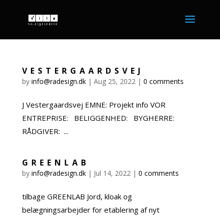
VESTERGAARDSVEJ
by
info@radesign.dk
|
Aug 25, 2022
|
0 comments
J Vestergaardsvej EMNE: Projekt info VOR
ENTREPRISE: BELIGGENHED: BYGHERRE:
RÅDGIVER: ...
GREENLAB
by
info@radesign.dk
|
Jul 14, 2022
|
0 comments
tilbage GREENLAB Jord, kloak og
belægningsarbejder for etablering af nyt